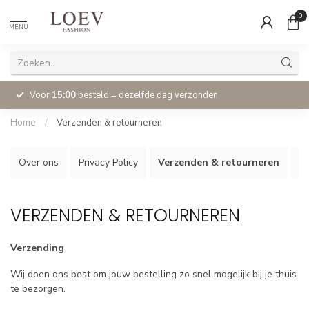
0
MENU
Voor
15:00
besteld = dezelfde dag verzonden
Home
/
Verzenden & retourneren
Over ons
Privacy Policy
Verzenden & retourneren
Kl
VERZENDEN & RETOURNEREN
Verzending
Wij doen ons best om jouw bestelling zo snel mogelijk bij je thuis
te bezorgen.