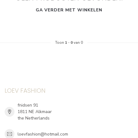
GA VERDER MET WINKELEN
Toon
1
-
0
van 0
LOEV FASHION
fnidsen 91
1811 NE Alkmaar
the Netherlands
loevfashion@hotmail.com