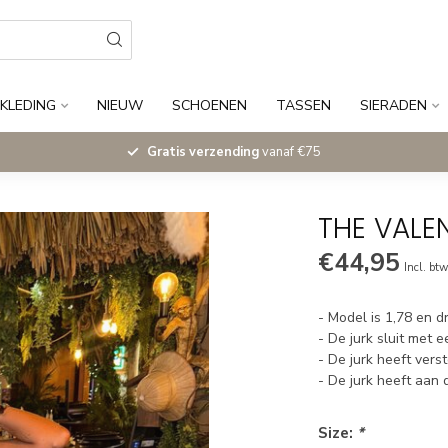
KLEDING
NIEUW
SCHOENEN
TASSEN
SIERADEN
Gratis verzending
vanaf €75
THE VALE
€44,95
Incl. bt
- Model is 1,78 en d
- De jurk sluit met ee
- De jurk heeft vers
- De jurk heeft aan 
Size:
*