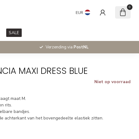
0
EUR
SALE
Verzending via
PostNL
NCIA MAXI DRESS BLUE
Niet op voorraad
w
raagt maat M.
n rits.
telbare bandjes.
de achterkant van het bovengedeelte elastiek zitten.