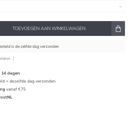
TOEVOEGEN AAN WINKELWAGEN
esteld is de zelfde dag verzonden
lijken
n
14 dagen
ld = dezelfde dag verzonden
ing
vanaf €75
PostNL